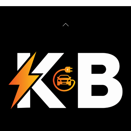
Back
To
Top